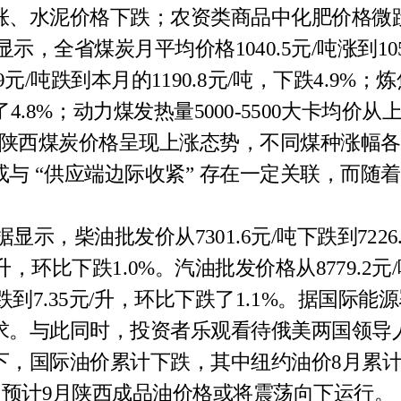
涨、水泥价格下跌；农资类商品中化肥价格微
显示，全省煤炭月平均价格1040.5元/吨涨到105
元/吨跌到本月的1190.8元/吨，下跌4.9%；炼
了4.8%；动力煤发热量5000-5500大卡均价从
%。8 月陕西煤炭价格呈现上涨态势，不同煤种涨
与 “供应端边际收紧” 存在一定关联，而随
据显示，柴油批发价从7301.6元/吨下跌到7226
/升，环比下跌1.0%。汽油批发价格从8779.2元
/升跌到7.35元/升，环比下跌了1.1%。据国
求。与此同时，投资者乐观看待俄美两国领导
，国际油价累计下跌，其中纽约油价8月累计下
响，预计9月陕西成品油价格或将震荡向下运行。