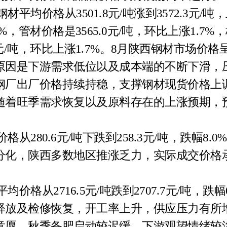
钢材平均价格从3501.8元/吨涨到3572.3元/
5%，管材价格是3565.0元/吨，环比上涨1.7%
.0元/吨，环比上涨1.7%。8月陕西钢材市场
原因是下游需求低位以及成本端的不断下滑，
钢厂出厂价格持续持稳，支撑钢材现货价格上
随着旺季需求恢复以及原料存在的上涨预期，
价格从280.6元/吨下跌到258.3元/吨，跌幅8
分化，陕西多数地区推涨乏力，实际成交价格
平均价格从2716.5元/吨跌到2707.7元/吨，
释放及检修恢复，开工率上升，供应压力有所
意愿，秋季备肥启动较迟缓，下游观望情绪较