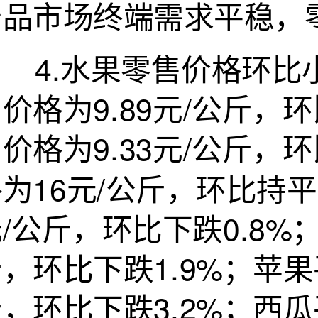
产品市场终端需求平稳，
4.水果零售价格环比小
价格为9.89元/公斤，
价格为9.33元/公斤，
为16元/公斤，环比持平
/公斤，环比下跌0.8%
，环比下跌1.9%；苹果
，环比下跌3.2%；西瓜