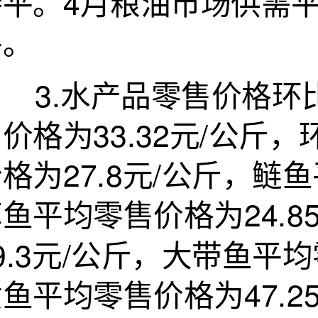
持平。4月粮油市场供需
平。
3.水产品零售价格环比
价格为33.32元/公
格为27.8元/公斤，鲢鱼
鱼平均零售价格为24.
9.3元/公斤，大带鱼平均
鱼平均零售价格为47.2