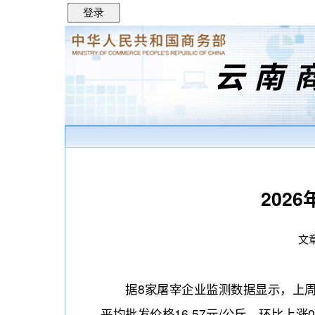
登录
云南
202
文章
据8家屠宰企业监测数据显示，上周（20
平均批发价格16.57元/公斤，环比上涨0