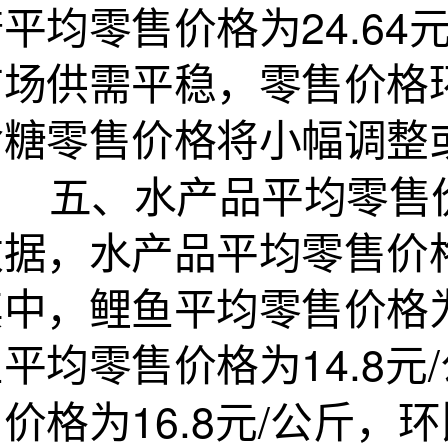
平均零售价格为24.6
市场供需平稳，零售价格
食糖零售价格将小幅调整
五、水产品平均零售价
据，水产品平均零售价格
中，鲤鱼平均零售价格为
平均零售价格为14.8
价格为16.8元/公斤