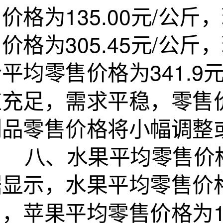
价格为135.00元/公
价格为305.45元/公
平均零售价格为341.
应充足，需求平稳，零售
制品零售价格将小幅调整
八、水果平均零售价格
显示，水果平均零售价格
，苹果平均零售价格为1