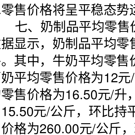
水零售价格将呈平稳态势
七、奶制品平均零售价
据显示，奶制品平均零售价
平。其中，牛奶平均零售价
菌奶平均零售价格为12元
零售价格为16.50元
15.50元/公斤，环
价格为260.00元/公