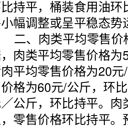
环比持平，桶装食用油环
将小幅调整或呈平稳态势
二、肉类平均零售价格
据，肉类平均零售价格为5
猪肉平均零售价格为20元
价格为60元/公斤，环
元／公斤，环比持平。肉
足，零售价格环比持平。