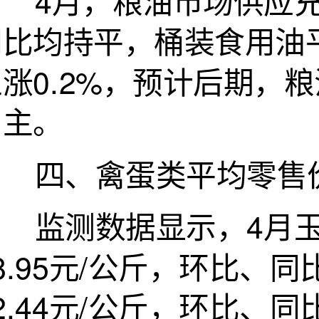
4月，粮油市场供应充
同比均持平，桶装食用油
上涨0.2%，预计后期，
为主。
四、禽蛋类平均零售价
监测数据显示，4月玉
8.95元/公斤，环比
2.44元/公斤，环比、