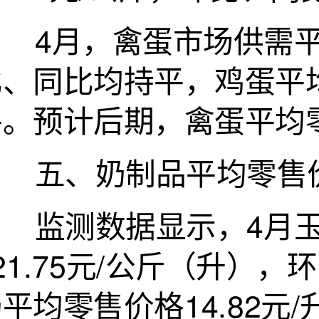
4月，禽蛋市场供需平
比、同比均持平，鸡蛋平
平。预计后期，禽蛋平均
五、奶制品平均零售价
监测数据显示，4月玉
21.75元/公斤（升）
平均零售价格14.82元/