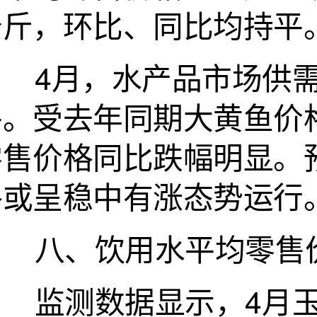
公斤，环比、同比均持平
4月，水产品市场供需
平。受去年同期大黄鱼价
零售价格同比跌幅明显。
格或呈稳中有涨态势运行
八、饮用水平均零售价
监测数据显示，4月玉溪