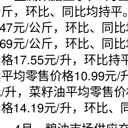
公斤，环比、同比均持平
.47元/公斤，环比、
.69元/公斤，环比、
格17.55元/升，环比
平均零售价格10.99元/
/升，菜籽油平均零售价格
格14.19元/升，环比