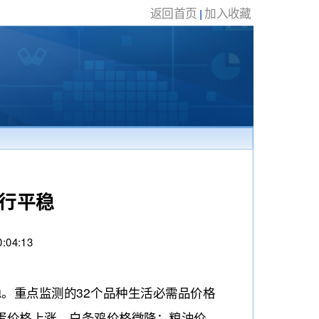
返回首页
加入收藏
|
运行平稳
4:13
。重点监测的32个品种生活必需品价格
鸡蛋价格上涨、白条鸡价格微降；粮油价