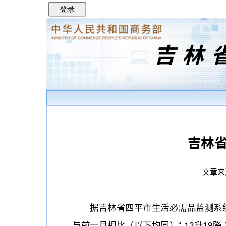
登录
吉林
吉林省
文章来
据吉林省四平市生活必需品监测系统数
与前一月相比（以下均同）“ 13升1