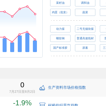
菜籽油
调和油
鸡蛋（批发）
蔬菜
动力煤
二号无烟块煤
螺纹钢
普通高速线材
国产标准胶
尿素
三
0
生产资料市场价格指数
7月27日至8月2日
-1.9%
柯桥纺织景气指数