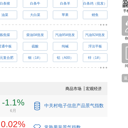
白条猪
白条牛
白条羊
白条鸡（批发）
手
油菜
大白菜
苹果
鲤鱼
炼焦煤
柴油0#批发
汽油95#批发
汽油92#批发
普通中板
硫酸
纯碱
浮法平板
元复合肥
铜（1#）
铝（A00）
锌（1#）
返
商品市场
宏观经济
-1.1%
中关村电子信息产品景气指数
6月
0.02%
常熟男装景气指数